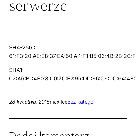
serwerze
SHA-256 :
61:F3:20:AE:E8:37:EA:50:A4:F1:85:06:4B:2B:2C:
SHA1:
02:A6:B1:4F:78:C0:7C:E7:95:DD:66:C9:0C:64:48:
28 kwietnia, 2015
maxilee
Bez kategorii
Dodaj komentarz