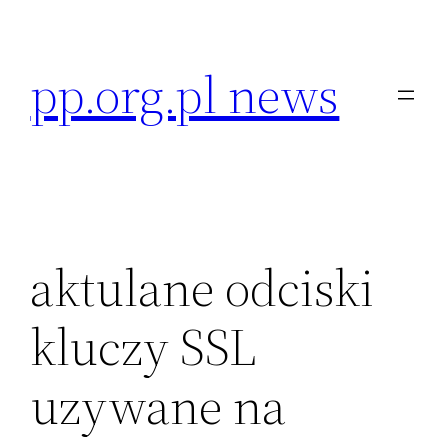
Przejdź
do
pp.org.pl news
treści
aktulane odciski
kluczy SSL
uzywane na